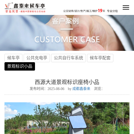
To
na
候车亭
公共充电亭
公共自行车系统
候车亭配套
景观标识小品
西源大道景观标识座椅小品
发布时间：2025-08-06 by
成都鑫泰来
浏览：