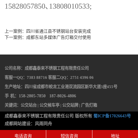
15828057850､13808010533;
上一案例：
四川省通江县不锈钢站台安装完成
下一案例：
成都东站多媒体广告灯箱交付使用
公司名称：成都鑫泰来不锈钢工程有限责任公司
客服一QQ：7383 88716 客服二QQ：2751 4396 06
生产地址：四川省成都市蛟龙工业港双流园区新华大道3座455号
手 机：158-2805-7850 187-8026-4806
关键词：
公交站台
|
公交候车亭
|
公交站牌
|
广告灯箱
成都鑫泰来不锈钢工程有限责任公司 版权所有
蜀ICP备17026643号
成都网站建设：风雨同舟
电话咨询
短信咨询
地址