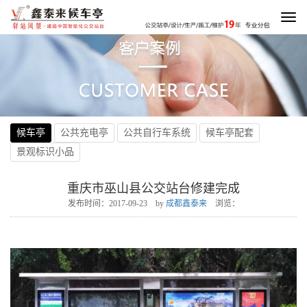
To
na
候车亭
公共充电亭
公共自行车系统
候车亭配套
景观标识小品
重庆市巫山县公交站台修建完成
发布时间：2017-09-23 by
成都鑫泰来
浏览：