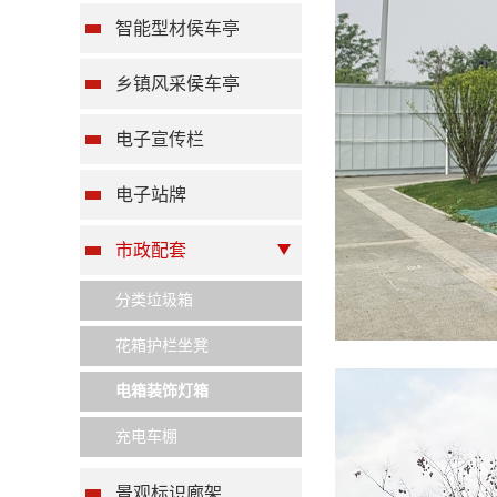
智能型材侯车亭
乡镇风采侯车亭
电子宣传栏
电子站牌
市政配套
分类垃圾箱
花箱护栏坐凳
电箱装饰灯箱
充电车棚
景观标识廊架