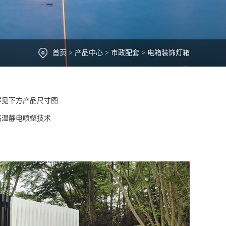
首页
>
产品中心
>
市政配套
>
电箱装饰灯箱
详见下方产品尺寸图
高温静电喷塑技术