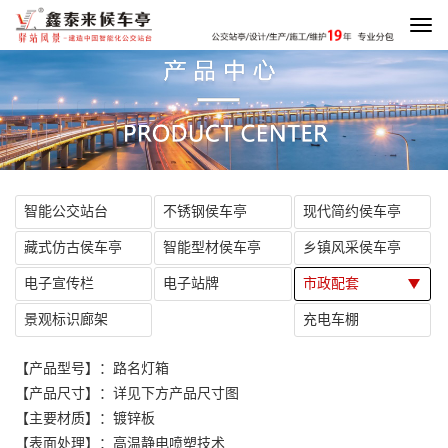
To
na
智能公交站台
不锈钢侯车亭
现代简约侯车亭
藏式仿古侯车亭
智能型材侯车亭
乡镇风采侯车亭
电子宣传栏
电子站牌
市政配套
景观标识廊架
充电车棚
【产品型号】：路名灯箱
【产品尺寸】：详见下方产品尺寸图
【主要材质】：镀锌板
【表面处理】：高温静电喷塑技术