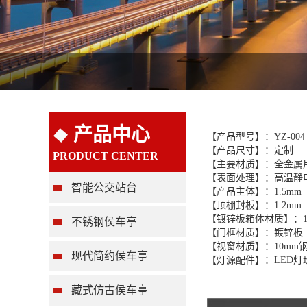
产品中心
【产品型号】：YZ-004
【产品尺寸】：定制
PRODUCT CENTER
【主要材质】：全金属
【表面处理】：高温静
智能公交站台
【产品主体】：1.5mm
【顶棚封板】：1.2mm
【镀锌板箱体材质】：1
不锈钢侯车亭
【门框材质】：镀锌板
【视窗材质】：10mm
现代简约侯车亭
【灯源配件】：LED
藏式仿古侯车亭